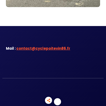
Mail :
contact@cyclepoitevin86.fr