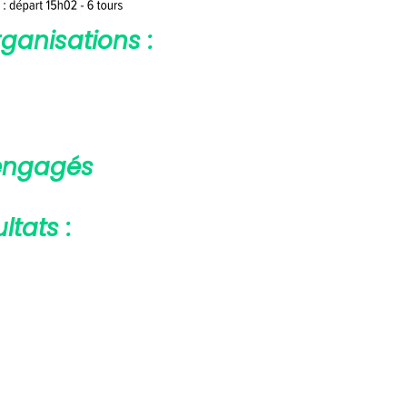
rganisations :
 engagés
ltats :