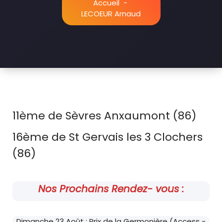
Accueil
-
LECOEUR Arnaud
11ème de Sèvres Anxaumont (86)
16ème de St Gervais les 3 Clochers
(86)
Nos Prochains Rendez- vous :
Dimanche 23 Août : Prix de la Germonière (Access -