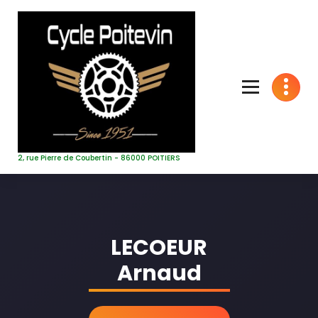
Aller
au
contenu
2, rue Pierre de Coubertin - 86000 POITIERS
LECOEUR
Arnaud