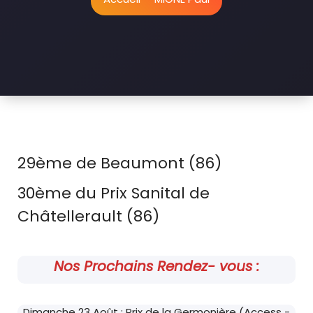
29ème de Beaumont (86)
30ème du Prix Sanital de
Châtellerault (86)
Nos Prochains Rendez- vous :
Dimanche 23 Août : Prix de la Germonière (Access -