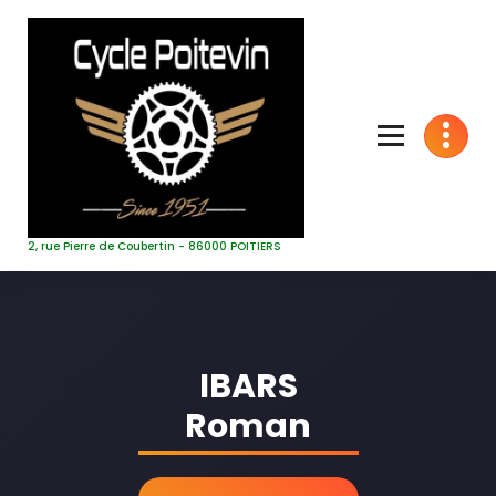
Aller
au
contenu
2, rue Pierre de Coubertin - 86000 POITIERS
IBARS
Roman