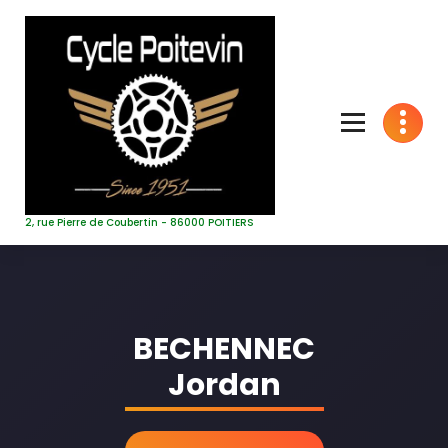
Aller
au
contenu
2, rue Pierre de Coubertin - 86000 POITIERS
BECHENNEC
Jordan