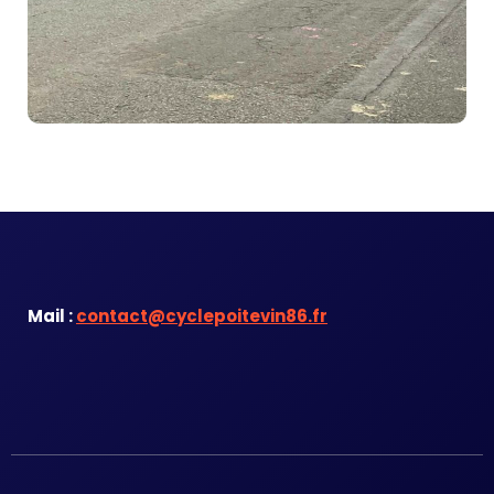
Mail :
contact@cyclepoitevin86.fr