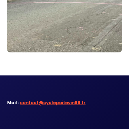
Mail :
contact@cyclepoitevin86.fr