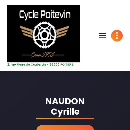
Aller
au
contenu
2, rue Pierre de Coubertin - 86000 POITIERS
NAUDON
Cyrille