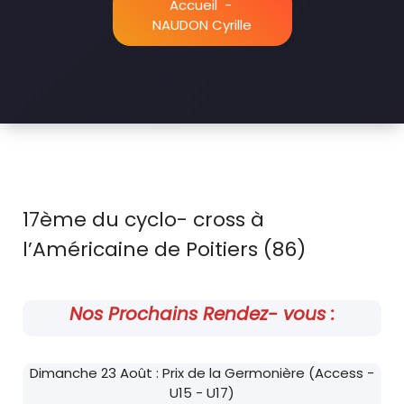
Accueil
-
NAUDON Cyrille
17ème du cyclo- cross à
l’Américaine de Poitiers (86)
Nos Prochains Rendez- vous :
Dimanche 23 Août : Prix de la Germonière (Access -
U15 - U17)