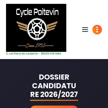
Aller
au
contenu
2, rue Pierre de Coubertin - 86000 POITIERS
DOSSIER
CANDIDATU
RE 2026/2027