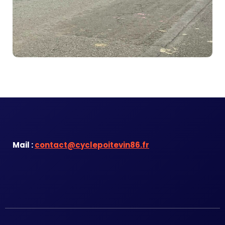
Mail :
contact@cyclepoitevin86.fr