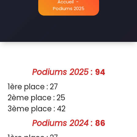
Accueil
-
Podiums 2025
P
odiums 2025 :
94
1ère place : 27
2ème place : 25
3ème place : 42
P
odiums 2024 :
86