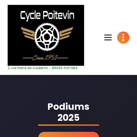
Aller
au
contenu
2, rue Pierre de Coubertin - 86000 POITIERS
Podiums
2025