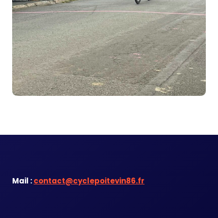
Mail :
contact@cyclepoitevin86.fr