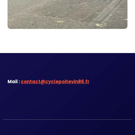
Mail :
contact@cyclepoitevin86.fr