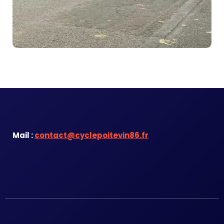
Mail :
contact@cyclepoitevin86.fr